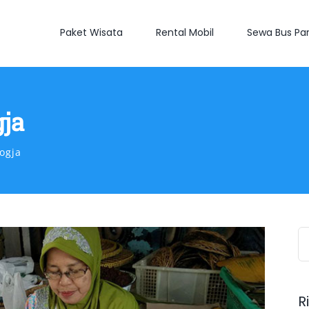
Paket Wisata
Rental Mobil
Sewa Bus Par
gja
ogja
S
fo
R