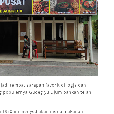
njadi tempat sarapan favorit di Jogja dan
ing populernya Gudeg yu Djum bahkan telah
un 1950 ini menyediakan menu makanan