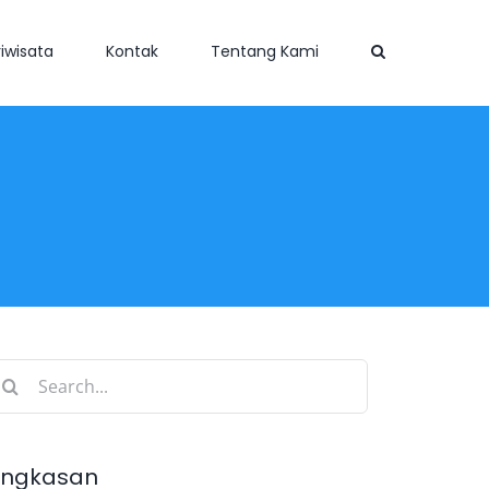
iwisata
Kontak
Tentang Kami
earch
r:
ingkasan