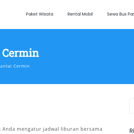
Paket Wisata
Rental Mobil
Sewa Bus Par
 Cermin
antai Cermin
S
fo
a Anda mengatur jadwal liburan bersama
R