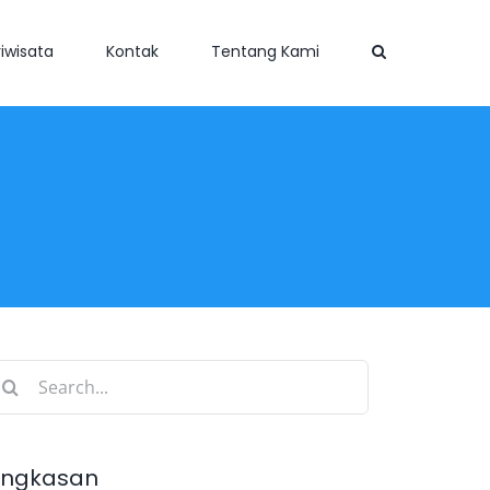
iwisata
Kontak
Tentang Kami
earch
r:
ingkasan