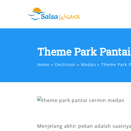
Skip
to
content
Theme Park Pantai
Home
Destinasi
Medan
Theme Park P
Menjelang akhir pekan adalah saatny