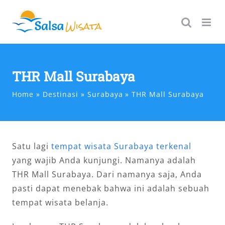
Skip
to
content
THR Mall Surabaya
Home
Destinasi
Surabaya
THR Mall Surabaya
Satu lagi
tempat wisata Surabaya terkenal
yang wajib Anda kunjungi. Namanya adalah
THR Mall Surabaya. Dari namanya saja, Anda
pasti dapat menebak bahwa ini adalah sebuah
tempat wisata belanja.