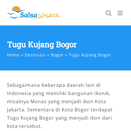
Skip
to
content
Tugu Kujang Bogor
Home
Destinasi
Bogor
Tugu Kujang Bogor
Sebagaimana beberapa daerah lain di
Indonesia yang memiliki bangunan ikonik,
misalnya Monas yang menjadi ikon Kota
Jakarta. Sementara di Kota Bogor terdapat
Tugu Kujang Bogor yang menjadi ikon dari
kota tersebut.