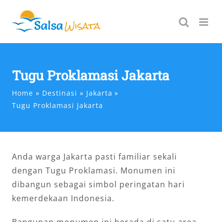
Skip
to
content
Tugu Proklamasi Jakarta
Home
Destinasi
Jakarta
Tugu Proklamasi Jakarta
Anda warga Jakarta pasti familiar sekali
dengan Tugu Proklamasi. Monumen ini
dibangun sebagai simbol peringatan hari
kemerdekaan Indonesia.