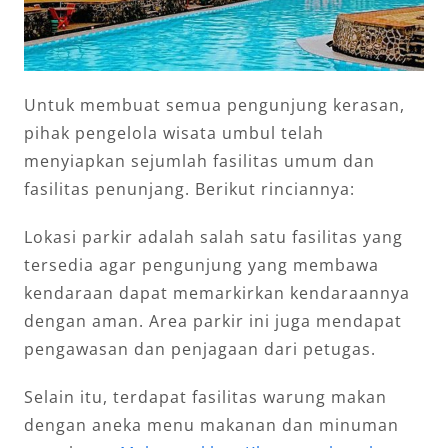
Untuk membuat semua pengunjung kerasan,
pihak pengelola wisata umbul telah
menyiapkan sejumlah fasilitas umum dan
fasilitas penunjang. Berikut rinciannya:
Lokasi parkir adalah salah satu fasilitas yang
tersedia agar pengunjung yang membawa
kendaraan dapat memarkirkan kendaraannya
dengan aman. Area parkir ini juga mendapat
pengawasan dan penjagaan dari petugas.
Selain itu, terdapat fasilitas warung makan
dengan aneka menu makanan dan minuman