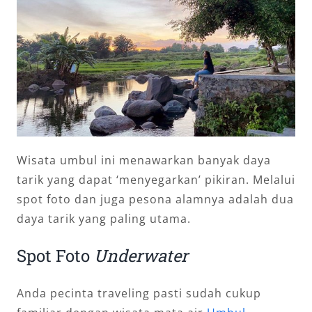
Wisata umbul ini menawarkan banyak daya
tarik yang dapat ‘menyegarkan’ pikiran. Melalui
spot foto dan juga pesona alamnya adalah dua
daya tarik yang paling utama.
Spot Foto
Underwater
Anda pecinta traveling pasti sudah cukup