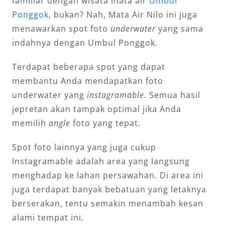
familiar dengan wisata mata air
Umbul
Ponggok
, bukan? Nah, Mata Air Nilo ini juga
menawarkan spot foto
underwater
yang sama
indahnya dengan Umbul Ponggok.
Terdapat beberapa spot yang dapat
membantu Anda mendapatkan foto
underwater yang
instagramable
. Semua hasil
jepretan akan tampak optimal jika Anda
memilih
angle
foto yang tepat.
Spot foto lainnya yang juga cukup
Instagramable adalah area yang langsung
menghadap ke lahan persawahan. Di area ini
juga terdapat banyak bebatuan yang letaknya
berserakan, tentu semakin menambah kesan
alami tempat ini.