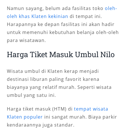
Namun sayang, belum ada fasilitas toko
oleh-
oleh khas Klaten kekinian
di tempat ini.
Harapannya ke depan fasilitas ini akan hadir
untuk memenuhi kebutuhan belanja oleh-oleh
para wisatawan.
Harga Tiket Masuk Umbul Nilo
Wisata umbul di Klaten kerap menjadi
destinasi liburan paling favorit karena
biayanya yang relatif murah. Seperti wisata
umbul yang satu ini.
Harga tiket masuk (HTM) di
tempat wisata
Klaten populer
ini sangat murah. Biaya parkir
kendaraannya juga standar.