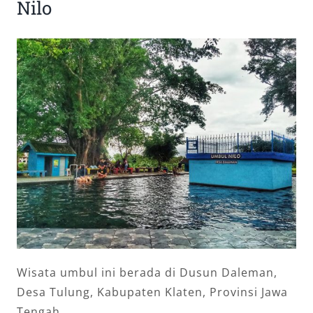
Nilo
Wisata umbul ini berada di Dusun Daleman,
Desa Tulung, Kabupaten Klaten, Provinsi Jawa
Tengah.