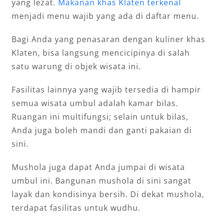
yang lezat.
Makanan khas Klaten terkenal
menjadi menu wajib yang ada di daftar menu.
Bagi Anda yang penasaran dengan kuliner khas
Klaten, bisa langsung mencicipinya di salah
satu warung di objek wisata ini.
Fasilitas lainnya yang wajib tersedia di hampir
semua wisata umbul adalah kamar bilas.
Ruangan ini multifungsi; selain untuk bilas,
Anda juga boleh mandi dan ganti pakaian di
sini.
Mushola juga dapat Anda jumpai di wisata
umbul ini. Bangunan mushola di sini sangat
layak dan kondisinya bersih. Di dekat mushola,
terdapat fasilitas untuk wudhu.