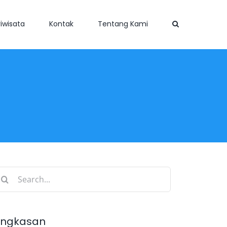
iwisata
Kontak
Tentang Kami
earch
r:
ingkasan