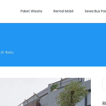
Paket Wisata
Rental Mobil
Sewa Bus Par
a di Batu
S
fo
R