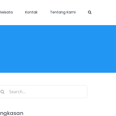
iwisata
Kontak
Tentang Kami
earch
r:
ingkasan