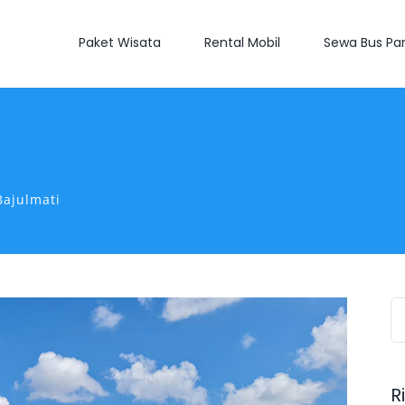
Paket Wisata
Rental Mobil
Sewa Bus Par
ajulmati
S
fo
R