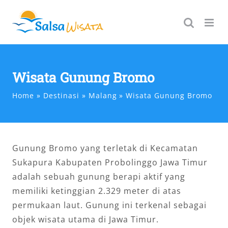
Skip
to
content
Wisata Gunung Bromo
Home
Destinasi
Malang
Wisata Gunung Bromo
Gunung Bromo yang terletak di Kecamatan
Sukapura Kabupaten Probolinggo Jawa Timur
adalah sebuah gunung berapi aktif yang
memiliki ketinggian 2.329 meter di atas
permukaan laut. Gunung ini terkenal sebagai
objek wisata utama di Jawa Timur.