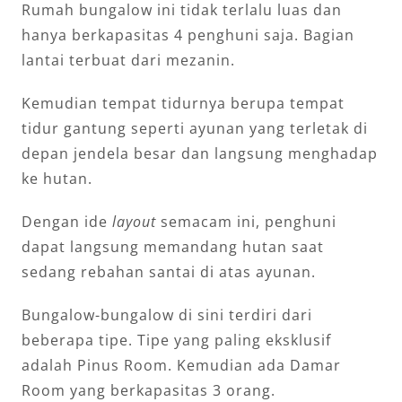
Rumah bungalow ini tidak terlalu luas dan
hanya berkapasitas 4 penghuni saja. Bagian
lantai terbuat dari mezanin.
Kemudian tempat tidurnya berupa tempat
tidur gantung seperti ayunan yang terletak di
depan jendela besar dan langsung menghadap
ke hutan.
Dengan ide
layout
semacam ini, penghuni
dapat langsung memandang hutan saat
sedang rebahan santai di atas ayunan.
Bungalow-bungalow di sini terdiri dari
beberapa tipe. Tipe yang paling eksklusif
adalah Pinus Room. Kemudian ada Damar
Room yang berkapasitas 3 orang.