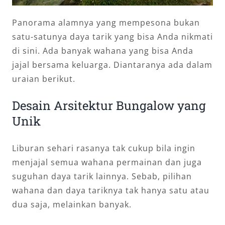
Panorama alamnya yang mempesona bukan
satu-satunya daya tarik yang bisa Anda nikmati
di sini. Ada banyak wahana yang bisa Anda
jajal bersama keluarga. Diantaranya ada dalam
uraian berikut.
Desain Arsitektur Bungalow yang
Unik
Liburan sehari rasanya tak cukup bila ingin
menjajal semua wahana permainan dan juga
suguhan daya tarik lainnya. Sebab, pilihan
wahana dan daya tariknya tak hanya satu atau
dua saja, melainkan banyak.