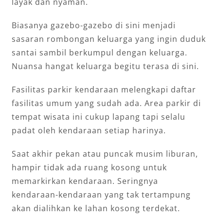
layak dan nyaman.
Biasanya gazebo-gazebo di sini menjadi
sasaran rombongan keluarga yang ingin duduk
santai sambil berkumpul dengan keluarga.
Nuansa hangat keluarga begitu terasa di sini.
Fasilitas parkir kendaraan melengkapi daftar
fasilitas umum yang sudah ada. Area parkir di
tempat wisata ini cukup lapang tapi selalu
padat oleh kendaraan setiap harinya.
Saat akhir pekan atau puncak musim liburan,
hampir tidak ada ruang kosong untuk
memarkirkan kendaraan. Seringnya
kendaraan-kendaraan yang tak tertampung
akan dialihkan ke lahan kosong terdekat.