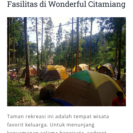
Fasilitas di Wonderful Citamiang
Taman rekreasi ini adalah tempat wisata
favorit keluarga. Untuk menunjang
kenyamanan selama berwisata, sederet