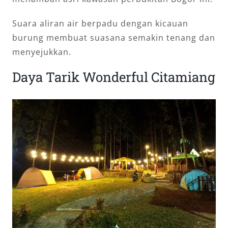
Suara aliran air berpadu dengan kicauan
burung membuat suasana semakin tenang dan
menyejukkan.
Daya Tarik Wonderful Citamiang