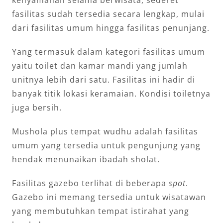
fasilitas sudah tersedia secara lengkap, mulai
dari fasilitas umum hingga fasilitas penunjang.
Yang termasuk dalam kategori fasilitas umum
yaitu toilet dan kamar mandi yang jumlah
unitnya lebih dari satu. Fasilitas ini hadir di
banyak titik lokasi keramaian. Kondisi toiletnya
juga bersih.
Mushola plus tempat wudhu adalah fasilitas
umum yang tersedia untuk pengunjung yang
hendak menunaikan ibadah sholat.
Fasilitas gazebo terlihat di beberapa
spot
.
Gazebo ini memang tersedia untuk wisatawan
yang membutuhkan tempat istirahat yang