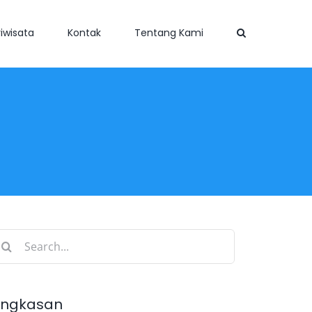
iwisata
Kontak
Tentang Kami
earch
r:
ingkasan