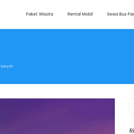
Paket Wisata
Rental Mobil
Sewa Bus Par
useum
S
fo
R