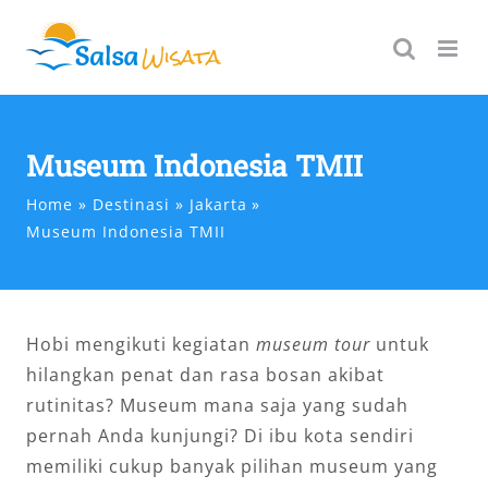
Skip
to
content
Museum Indonesia TMII
Home
Destinasi
Jakarta
Museum Indonesia TMII
Hobi mengikuti kegiatan
museum tour
untuk
hilangkan penat dan rasa bosan akibat
rutinitas? Museum mana saja yang sudah
pernah Anda kunjungi? Di ibu kota sendiri
memiliki cukup banyak pilihan museum yang