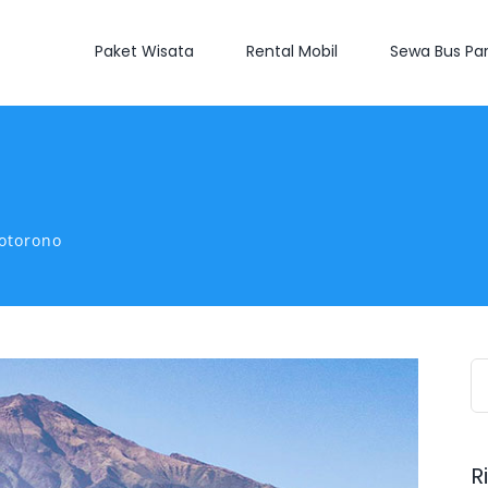
Paket Wisata
Rental Mobil
Sewa Bus Par
Botorono
S
fo
R