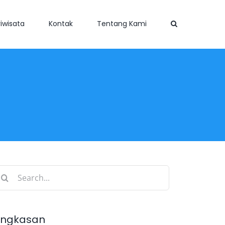
iwisata
Kontak
Tentang Kami
earch
r:
ingkasan