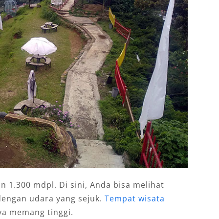
n 1.300 mdpl. Di sini, Anda bisa melihat
dengan udara yang sejuk.
Tempat wisata
nya memang tinggi.