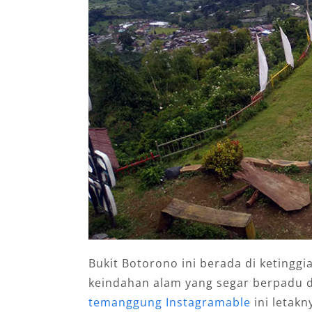
Bukit Botorono ini berada di ketinggia
keindahan alam yang segar berpadu 
temanggung Instagramable
ini letak