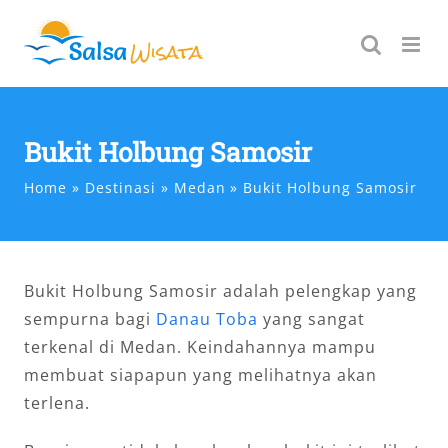
Skip
to
content
Bukit Holbung Samosir
Home
Destinasi
Medan
Bukit Holbung Samosir
Bukit Holbung Samosir adalah pelengkap yang
sempurna bagi
Danau Toba
yang sangat
terkenal di Medan. Keindahannya mampu
membuat siapapun yang melihatnya akan
terlena.