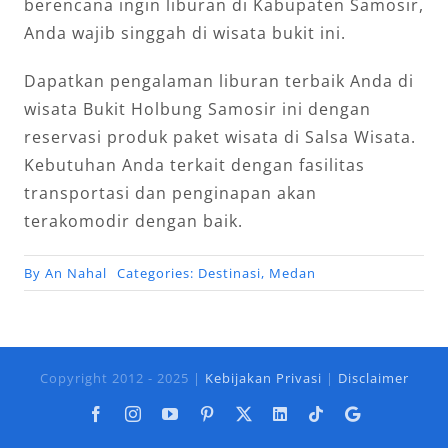
berencana ingin liburan di Kabupaten Samosir,
Anda wajib singgah di wisata bukit ini.
Dapatkan pengalaman liburan terbaik Anda di
wisata Bukit Holbung Samosir ini dengan
reservasi produk paket wisata di Salsa Wisata.
Kebutuhan Anda terkait dengan fasilitas
transportasi dan penginapan akan
terakomodir dengan baik.
By
An Nahal
Categories:
Destinasi
,
Medan
Copyright 2012 - 2025 |
Kebijakan Privasi
|
Disclaimer
Facebook
Instagram
YouTube
Pinterest
X
LinkedIn
Tiktok
Google
Business