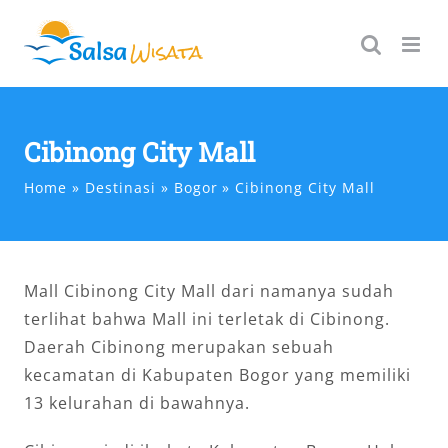
Skip
to
content
Cibinong City Mall
Home
Destinasi
Bogor
Cibinong City Mall
Mall Cibinong City Mall dari namanya sudah
terlihat bahwa Mall ini terletak di Cibinong.
Daerah Cibinong merupakan sebuah
kecamatan di Kabupaten Bogor yang memiliki
13 kelurahan di bawahnya.