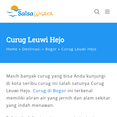
Skip
to
content
Curug Leuwi Hejo
Home
Destinasi
Bogor
Curug Leuwi Hejo
Masih banyak curug yang bisa Anda kunjungi
di kota seribu curug ini salah satunya Curug
Leuwi Hejo.
Curug di Bogor
ini terkenal
memiliki aliran air yang jernih dan alam sekitar
yang indah menawan.