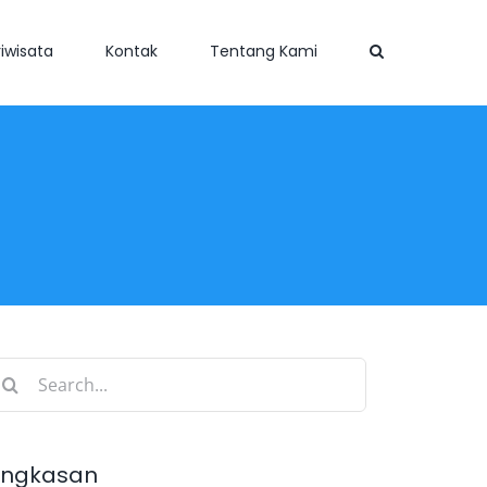
iwisata
Kontak
Tentang Kami
earch
r:
ingkasan