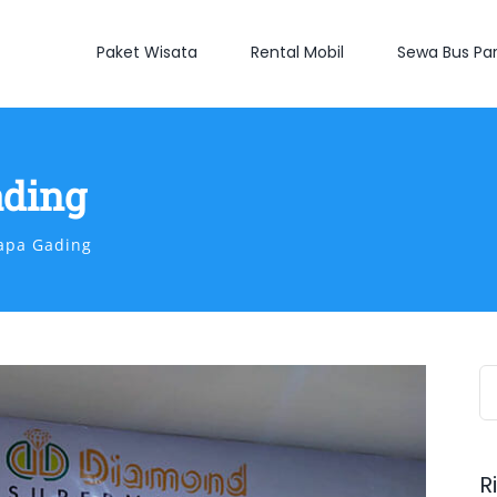
Paket Wisata
Rental Mobil
Sewa Bus Par
ading
apa Gading
S
fo
R