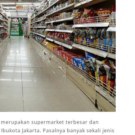
g
merupakan
supermarket terbesar dan
Ibukota Jakarta. Pasalnya banyak sekali jenis