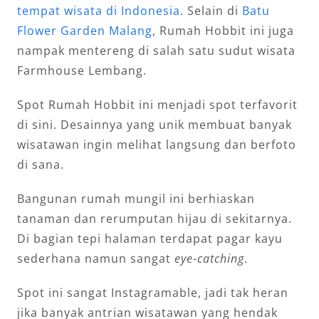
tempat wisata di Indonesia
. Selain di
Batu
Flower Garden Malang
, Rumah Hobbit ini juga
nampak mentereng di salah satu sudut wisata
Farmhouse Lembang.
Spot Rumah Hobbit ini menjadi spot terfavorit
di sini. Desainnya yang unik membuat banyak
wisatawan ingin melihat langsung dan berfoto
di sana.
Bangunan rumah mungil ini berhiaskan
tanaman dan rerumputan hijau di sekitarnya.
Di bagian tepi halaman terdapat pagar kayu
sederhana namun sangat
eye-catching
.
Spot ini sangat Instagramable, jadi tak heran
jika banyak antrian wisatawan yang hendak