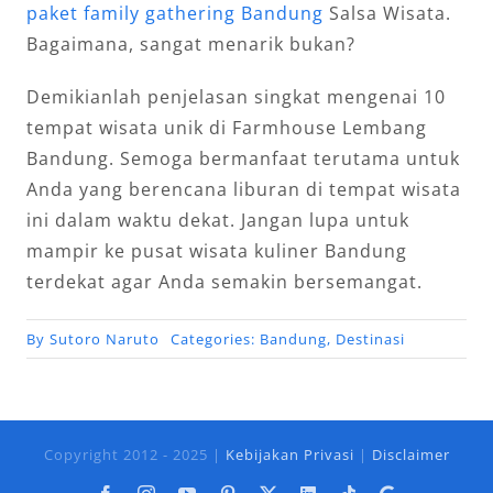
paket family gathering Bandung
Salsa Wisata.
Bagaimana, sangat menarik bukan?
Demikianlah penjelasan singkat mengenai 10
tempat wisata unik di Farmhouse Lembang
Bandung. Semoga bermanfaat terutama untuk
Anda yang berencana liburan di tempat wisata
ini dalam waktu dekat. Jangan lupa untuk
mampir ke pusat wisata kuliner Bandung
terdekat agar Anda semakin bersemangat.
By
Sutoro Naruto
Categories:
Bandung
,
Destinasi
Copyright 2012 - 2025 |
Kebijakan Privasi
|
Disclaimer