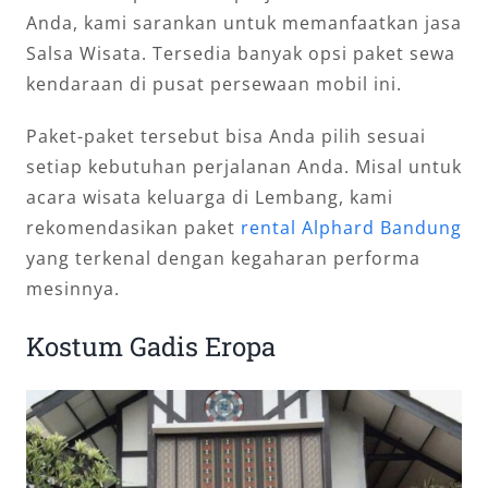
Anda, kami sarankan untuk memanfaatkan jasa
Salsa Wisata. Tersedia banyak opsi paket sewa
kendaraan di pusat persewaan mobil ini.
Paket-paket tersebut bisa Anda pilih sesuai
setiap kebutuhan perjalanan Anda. Misal untuk
acara wisata keluarga di Lembang, kami
rekomendasikan paket
rental Alphard Bandung
yang terkenal dengan kegaharan performa
mesinnya.
Kostum Gadis Eropa