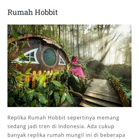
Rumah Hobbit
Replika Rumah Hobbit sepertinya memang
sedang jadi tren di Indonesia. Ada cukup
banyak replika rumah mungil ini di beberapa