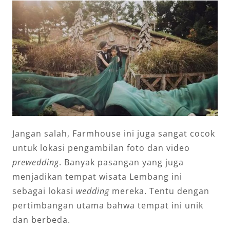
Jangan salah, Farmhouse ini juga sangat cocok
untuk lokasi pengambilan foto dan video
prewedding
. Banyak pasangan yang juga
menjadikan tempat wisata Lembang ini
sebagai lokasi
wedding
mereka. Tentu dengan
pertimbangan utama bahwa tempat ini unik
dan berbeda.