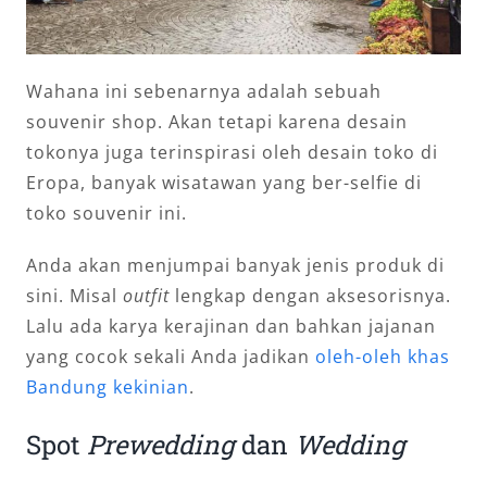
Wahana ini sebenarnya adalah sebuah
souvenir shop. Akan tetapi karena desain
tokonya juga terinspirasi oleh desain toko di
Eropa, banyak wisatawan yang ber-selfie di
toko souvenir ini.
Anda akan menjumpai banyak jenis produk di
sini. Misal
outfit
lengkap dengan aksesorisnya.
Lalu ada karya kerajinan dan bahkan jajanan
yang cocok sekali Anda jadikan
oleh-oleh khas
Bandung kekinian
.
Spot
Prewedding
dan
Wedding