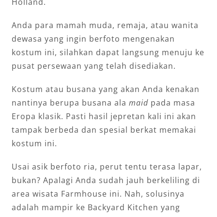
Holland.
Anda para mamah muda, remaja, atau wanita
dewasa yang ingin berfoto mengenakan
kostum ini, silahkan dapat langsung menuju ke
pusat persewaan yang telah disediakan.
Kostum atau busana yang akan Anda kenakan
nantinya berupa busana ala
maid
pada masa
Eropa klasik. Pasti hasil jepretan kali ini akan
tampak berbeda dan spesial berkat memakai
kostum ini.
Usai asik berfoto ria, perut tentu terasa lapar,
bukan? Apalagi Anda sudah jauh berkeliling di
area wisata Farmhouse ini. Nah, solusinya
adalah mampir ke Backyard Kitchen yang