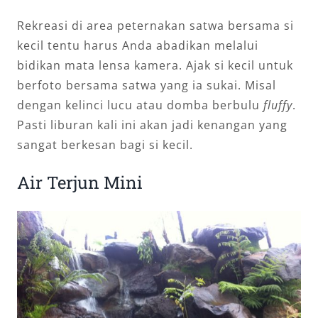
Rekreasi di area peternakan satwa bersama si
kecil tentu harus Anda abadikan melalui
bidikan mata lensa kamera. Ajak si kecil untuk
berfoto bersama satwa yang ia sukai. Misal
dengan kelinci lucu atau domba berbulu
fluffy
.
Pasti liburan kali ini akan jadi kenangan yang
sangat berkesan bagi si kecil.
Air Terjun Mini