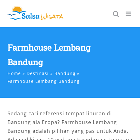
Skip
to
content
Farmhouse Lembang
Bandung
Home
Destinasi
Bandung
Farmhouse Lembang Bandung
Sedang cari referensi tempat liburan di
Bandung ala Eropa? Farmhouse Lembang
Bandung adalah pilihan yang pas untuk Anda.
Ada sedikitnya 10 wahana Farmhouse Lembang