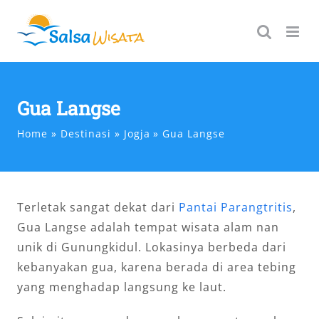
Skip
to
content
Gua Langse
Home
Destinasi
Jogja
Gua Langse
Terletak sangat dekat dari
Pantai Parangtritis
,
Gua Langse adalah tempat wisata alam nan
unik di Gunungkidul. Lokasinya berbeda dari
kebanyakan gua, karena berada di area tebing
yang menghadap langsung ke laut.