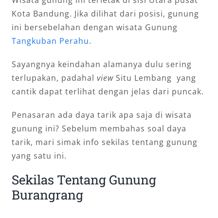
Wisata gunung ini terletak di sisi Utara pusat
Kota Bandung. Jika dilihat dari posisi, gunung
ini bersebelahan dengan wisata Gunung
Tangkuban Perahu
.
Sayangnya keindahan alamanya dulu sering
terlupakan, padahal
view
Situ Lembang yang
cantik dapat terlihat dengan jelas dari puncak.
Penasaran ada daya tarik apa saja di wisata
gunung ini? Sebelum membahas soal daya
tarik, mari simak info sekilas tentang gunung
yang satu ini.
Sekilas Tentang Gunung
Burangrang