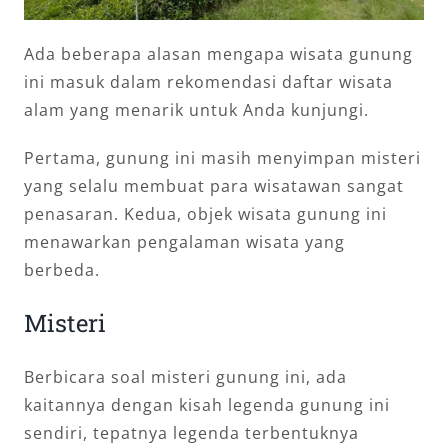
Ada beberapa alasan mengapa wisata gunung
ini masuk dalam rekomendasi daftar wisata
alam yang menarik untuk Anda kunjungi.
Pertama, gunung ini masih menyimpan misteri
yang selalu membuat para wisatawan sangat
penasaran. Kedua, objek wisata gunung ini
menawarkan pengalaman wisata yang
berbeda.
Misteri
Berbicara soal misteri gunung ini, ada
kaitannya dengan kisah legenda gunung ini
sendiri, tepatnya legenda terbentuknya