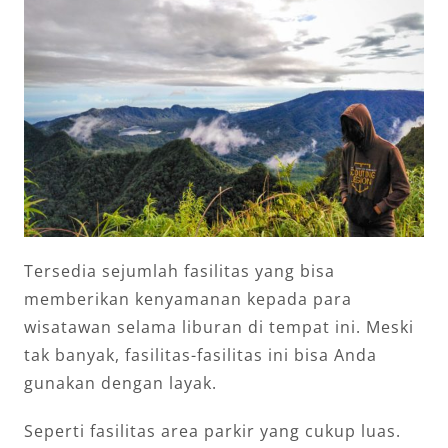
Tersedia sejumlah fasilitas yang bisa
memberikan kenyamanan kepada para
wisatawan selama liburan di tempat ini. Meski
tak banyak, fasilitas-fasilitas ini bisa Anda
gunakan dengan layak.
Seperti fasilitas area parkir yang cukup luas.