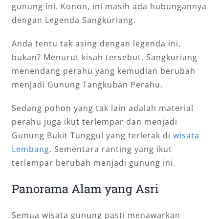
gunung ini. Konon, ini masih ada hubungannya
dengan Legenda Sangkuriang.
Anda tentu tak asing dengan legenda ini,
bukan? Menurut kisah tersebut, Sangkuriang
menendang perahu yang kemudian berubah
menjadi Gunung Tangkuban Perahu.
Sedang pohon yang tak lain adalah material
perahu juga ikut terlempar dan menjadi
Gunung Bukit Tunggul yang terletak di
wisata
Lembang
. Sementara ranting yang ikut
terlempar berubah menjadi gunung ini.
Panorama Alam yang Asri
Semua wisata gunung pasti menawarkan