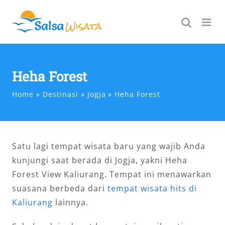
Skip
to
content
Heha Forest
Home
Destinasi
Jogja
Heha Forest
Satu lagi tempat wisata baru yang wajib Anda
kunjungi saat berada di Jogja, yakni Heha
Forest View Kaliurang. Tempat ini menawarkan
suasana berbeda dari
tempat wisata hits di
Kaliurang
lainnya.