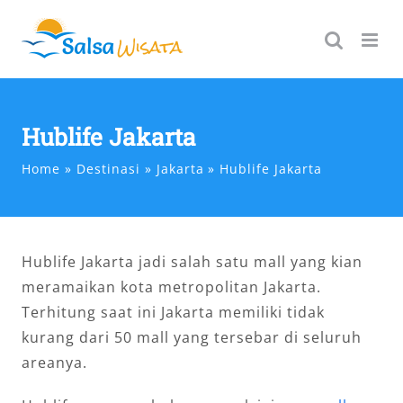
Skip
to
content
Hublife Jakarta
Home
Destinasi
Jakarta
Hublife Jakarta
Hublife Jakarta jadi salah satu mall yang kian
meramaikan kota metropolitan Jakarta.
Terhitung saat ini Jakarta memiliki tidak
kurang dari 50 mall yang tersebar di seluruh
areanya.