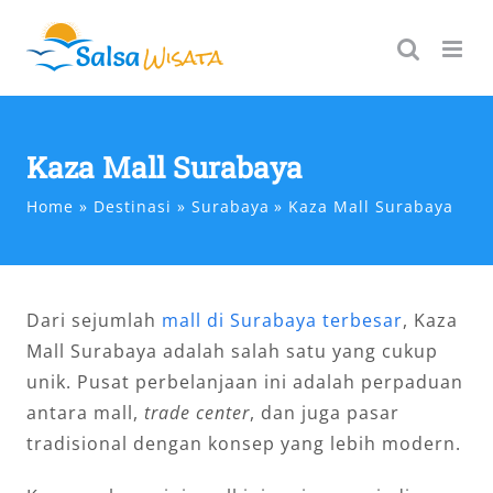
Skip
to
content
Kaza Mall Surabaya
Home
Destinasi
Surabaya
Kaza Mall Surabaya
Dari sejumlah
mall di Surabaya terbesar
, Kaza
Mall Surabaya adalah salah satu yang cukup
unik. Pusat perbelanjaan ini adalah perpaduan
antara mall,
trade center
, dan juga pasar
tradisional dengan konsep yang lebih modern.