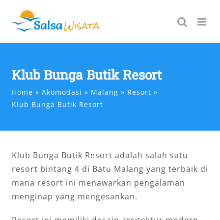
Skip
to
content
Klub Bunga Butik Resort
Home
Akomodasi
Malang
Resort
Klub Bunga Butik Resort
Klub Bunga Butik Resort adalah salah satu
resort bintang 4 di Batu Malang yang terbaik di
mana resort ini menawarkan pengalaman
menginap yang mengesankan.