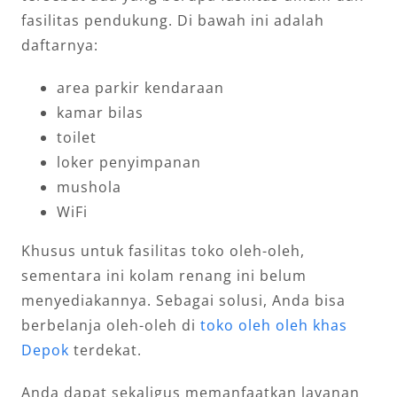
fasilitas pendukung. Di bawah ini adalah
daftarnya:
area parkir kendaraan
kamar bilas
toilet
loker penyimpanan
mushola
WiFi
Khusus untuk fasilitas toko oleh-oleh,
sementara ini kolam renang ini belum
menyediakannya. Sebagai solusi, Anda bisa
berbelanja oleh-oleh di
toko oleh oleh khas
Depok
terdekat.
Anda dapat sekaligus memanfaatkan layanan