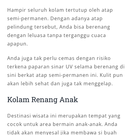
Hampir seluruh kolam tertutup oleh atap
semi-permanen. Dengan adanya atap
pelindung tersebut, Anda bisa berenang
dengan leluasa tanpa terganggu cuaca
apapun.
Anda juga tak perlu cemas dengan risiko
terkena paparan sinar UV selama berenang di
sini berkat atap semi-permanen ini. Kulit pun
akan lebih sehat dan juga tak menggelap.
Kolam Renang Anak
Destinasi wisata ini merupakan tempat yang
cocok untuk area bermain anak-anak. Anda
tidak akan menyesal jika membawa si buah