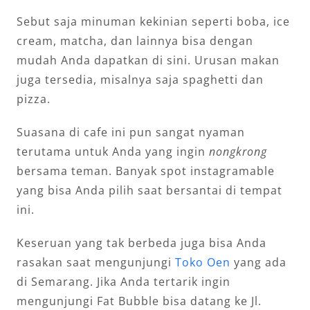
Sebut saja minuman kekinian seperti boba, ice
cream, matcha, dan lainnya bisa dengan
mudah Anda dapatkan di sini. Urusan makan
juga tersedia, misalnya saja spaghetti dan
pizza.
Suasana di cafe ini pun sangat nyaman
terutama untuk Anda yang ingin
nongkrong
bersama teman. Banyak spot instagramable
yang bisa Anda pilih saat bersantai di tempat
ini.
Keseruan yang tak berbeda juga bisa Anda
rasakan saat mengunjungi
Toko Oen
yang ada
di Semarang. Jika Anda tertarik ingin
mengunjungi Fat Bubble bisa datang ke Jl.