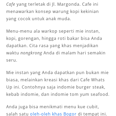
Cafe
yang terletak di Jl. Margonda. Cafe ini
menawarkan konsep warung kopi kekinian
yang cocok untuk anak muda.
Menu-menu ala warkop seperti mie instan,
kopi, gorengan, hingga roti bakar bisa Anda
dapatkan. Cita rasa yang khas menjadikan
waktu
nongkrong
Anda di malam hari semakin
seru.
Mie instan yang Anda dapatkan pun bukan mie
biasa, melainkan kreasi khas dari Cafe Whats
Up ini. Contohnya saja indomie burger steak,
kebab indomie, dan indomie tom yum seafood.
Anda juga bisa menikmati menu kue cubit,
salah satu
oleh-oleh khas Bogor
di tempat ini.