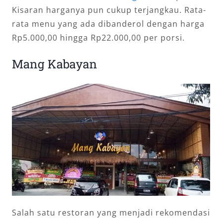
Kisaran harganya pun cukup terjangkau. Rata-
rata menu yang ada dibanderol dengan harga
Rp5.000,00 hingga Rp22.000,00 per porsi.
Mang Kabayan
Salah satu restoran yang menjadi rekomendasi