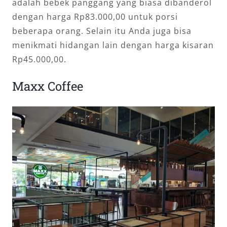
adalah bebek panggang yang biasa dibanderol
dengan harga Rp83.000,00 untuk porsi
beberapa orang. Selain itu Anda juga bisa
menikmati hidangan lain dengan harga kisaran
Rp45.000,00.
Maxx Coffee