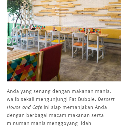
Anda yang senang dengan makanan manis,
wajib sekali mengunjungi Fat Bubble.
Dessert
House and Cafe
ini siap memanjakan Anda
dengan berbagai macam makanan serta
minuman manis menggoyang lidah.