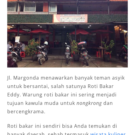
Jl. Margonda menawarkan banyak teman asyik
untuk bersantai, salah satunya Roti Bakar
Eddy. Warung roti bakar ini sering menjadi
tujuan kawula muda untuk
nongkrong
dan
bercengkrama.
Roti bakar ini sendiri bisa Anda temukan di
banyak daerah, sebab termasuk
wisata kuliner