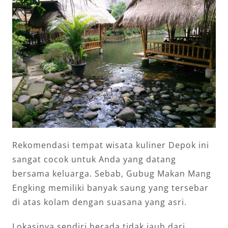
Rekomendasi tempat wisata kuliner Depok ini
sangat cocok untuk Anda yang datang
bersama keluarga. Sebab, Gubug Makan Mang
Engking memiliki banyak saung yang tersebar
di atas kolam dengan suasana yang asri.
Lokasinya sendiri berada tidak jauh dari