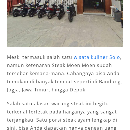
Meski termasuk salah satu
wisata kuliner Solo
,
namun ketenaran Steak Moen Moen sudah
tersebar kemana-mana. Cabangnya bisa Anda
temukan di banyak tempat seperti di Bandung,
Jogja, Jawa Timur, hingga Depok.
Salah satu alasan warung steak ini begitu
terkenal terletak pada harganya yang sangat
terjangkau. Satu porsi steak ayam lengkap di
sini, bisa Anda dapatkan hanya dengan uang