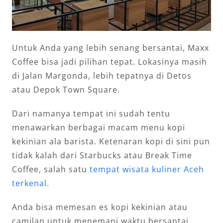
Untuk Anda yang lebih senang bersantai, Maxx
Coffee bisa jadi pilihan tepat. Lokasinya masih
di Jalan Margonda, lebih tepatnya di Detos
atau Depok Town Square.
Dari namanya tempat ini sudah tentu
menawarkan berbagai macam menu kopi
kekinian ala barista. Ketenaran kopi di sini pun
tidak kalah dari Starbucks atau Break Time
Coffee, salah satu
tempat wisata kuliner Aceh
terkenal
.
Anda bisa memesan es kopi kekinian atau
camilan untuk menemani waktu bersantai