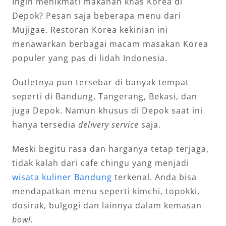
Ingin menikmati makanan khas Korea di
Depok? Pesan saja beberapa menu dari
Mujigae. Restoran Korea kekinian ini
menawarkan berbagai macam masakan Korea
populer yang pas di lidah Indonesia.
Outletnya pun tersebar di banyak tempat
seperti di Bandung, Tangerang, Bekasi, dan
juga Depok. Namun khusus di Depok saat ini
hanya tersedia
delivery service
saja.
Meski begitu rasa dan harganya tetap terjaga,
tidak kalah dari cafe chingu yang menjadi
wisata kuliner Bandung
terkenal. Anda bisa
mendapatkan menu seperti kimchi, topokki,
dosirak, bulgogi dan lainnya dalam kemasan
bowl.