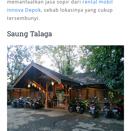
memanfaatkan jasa sopir dari
rental mobil
innova Depok
, sebab lokasinya yang cukup
tersembunyi.
Saung Talaga