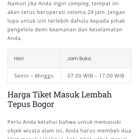
Namun jika Anda ingin
camping
, tempat ini
akan terus beroperasi selama 24 jam. Jangan
lupa untuk izin terlebih dahulu kepada pihak
pengelola demi keamanan dan keselamatan
Anda.
Hari
Jam Buka
Senin – Minggu
07.00 WIB – 17.00 WIB
Harga Tiket Masuk Lembah
Tepus Bogor
Perlu Anda ketahui bahwa untuk memasuki
objek wisata alam ini, Anda harus membeli dua