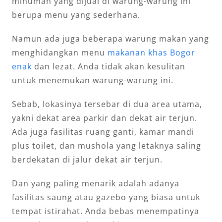
minuman yang dijual di warung-warung ini
berupa menu yang sederhana.
Namun ada juga beberapa warung makan yang
menghidangkan menu
makanan khas Bogor
enak
dan lezat. Anda tidak akan kesulitan
untuk menemukan warung-warung ini.
Sebab, lokasinya tersebar di dua area utama,
yakni dekat area parkir dan dekat air terjun.
Ada juga fasilitas ruang ganti, kamar mandi
plus toilet, dan mushola yang letaknya saling
berdekatan di jalur dekat air terjun.
Dan yang paling menarik adalah adanya
fasilitas saung atau gazebo yang biasa untuk
tempat istirahat. Anda bebas menempatinya