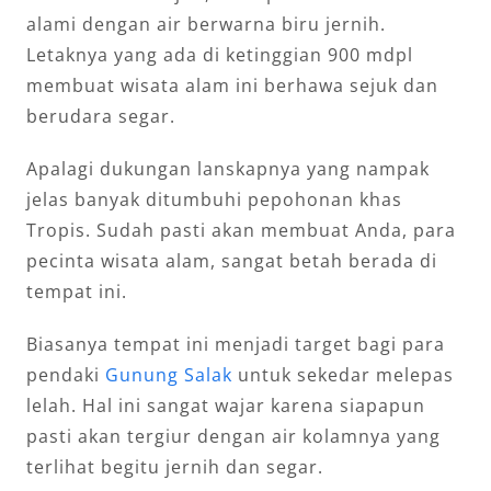
alami dengan air berwarna biru jernih.
Letaknya yang ada di ketinggian 900 mdpl
membuat wisata alam ini berhawa sejuk dan
berudara segar.
Apalagi dukungan lanskapnya yang nampak
jelas banyak ditumbuhi pepohonan khas
Tropis. Sudah pasti akan membuat Anda, para
pecinta wisata alam, sangat betah berada di
tempat ini.
Biasanya tempat ini menjadi target bagi para
pendaki
Gunung Salak
untuk sekedar melepas
lelah. Hal ini sangat wajar karena siapapun
pasti akan tergiur dengan air kolamnya yang
terlihat begitu jernih dan segar.