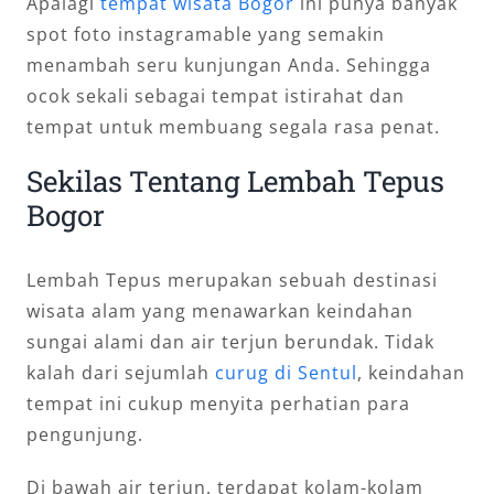
Apalagi
tempat wisata Bogor
ini punya banyak
spot foto instagramable yang semakin
menambah seru kunjungan Anda. Sehingga
ocok sekali sebagai tempat istirahat dan
tempat untuk membuang segala rasa penat.
Sekilas Tentang Lembah Tepus
Bogor
Lembah Tepus merupakan sebuah destinasi
wisata alam yang menawarkan keindahan
sungai alami dan air terjun berundak. Tidak
kalah dari sejumlah
curug di Sentul
, keindahan
tempat ini cukup menyita perhatian para
pengunjung.
Di bawah air terjun, terdapat kolam-kolam