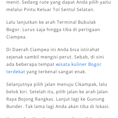
menit. Sedang rute yang dapat Anda pilih yaitu
melalui Pintu Keluar Tol Sentul Selatan.
Lalu lanjutkan ke arah Terminal Bubulak
Bogor. Lurus saja hingga tiba di pertigaan
Ciampea.
Di Daerah Ciampea ini Anda bisa istirahat
sejenak sambil mengisi perut. Sebab, di sini
ada beberapa tempat
wisata kuliner Bogor
terdekat
yang terkenal sangat enak.
Selanjutnya pilih jalan menuju Cikampak, lalu
belok kiri. Setelah itu, pilih jalan ke arah Jalan
Raya Bojong Rangkas. Lanjut lagi ke Gunung
Bunder. Tak lama lagi Anda akan tiba di lokasi.