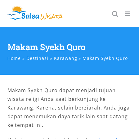
Skip
to
content
Makam Syekh Quro
Home
Destinasi
Karawang
Makam Syekh Quro
Makam Syekh Quro dapat menjadi tujuan
wisata religi Anda saat berkunjung ke
Karawang. Karena, selain berziarah, Anda juga
dapat menemukan daya tarik lain saat datang
ke tempat ini.