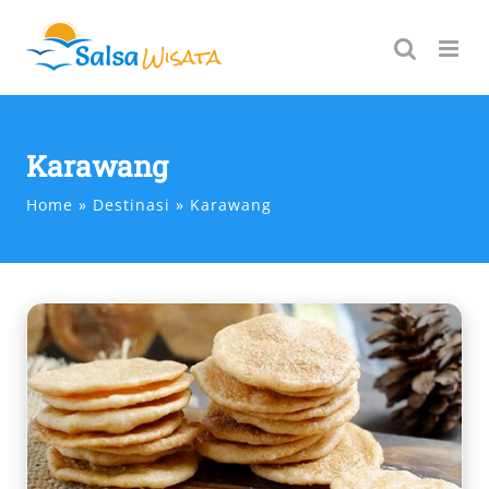
Skip
to
content
Karawang
Home
Destinasi
Karawang