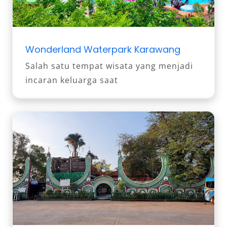
Wonderland Waterpark Karawang
Salah satu tempat wisata yang menjadi
incaran keluarga saat