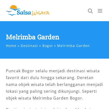
Skip
to
content
Melrimba Garden
Home
Destinasi
Bogor
Melrimba Garden
Puncak Bogor selalu menjadi destinasi wisata
favorit dari dulu hingga sekarang. Deretan
nama objek wisata telah berlangganan menjadi
lokasi yang paling sering dikunjungi. Seperti
objek wisata Melrimba Garden Bogor.