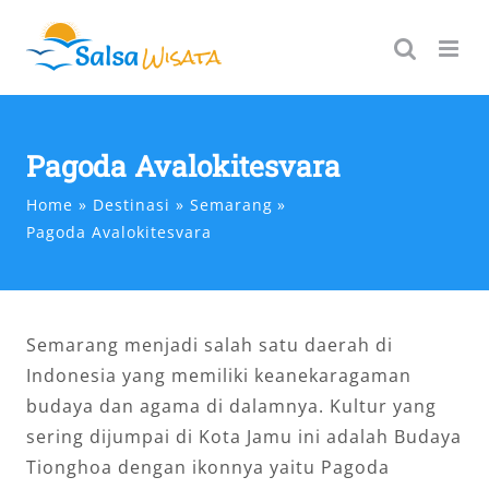
Skip
to
content
Pagoda Avalokitesvara
Home
Destinasi
Semarang
Pagoda Avalokitesvara
Semarang menjadi salah satu daerah di
Indonesia yang memiliki keanekaragaman
budaya dan agama di dalamnya. Kultur yang
sering dijumpai di Kota Jamu ini adalah Budaya
Tionghoa dengan ikonnya yaitu Pagoda