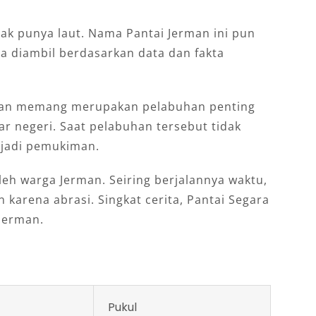
ak punya laut. Nama Pantai Jerman ini pun
a diambil berdasarkan data dan fakta
latan memang merupakan pelabuhan penting
 negeri. Saat pelabuhan tersebut tidak
njadi pemukiman.
eh warga Jerman. Seiring berjalannya waktu,
 karena abrasi. Singkat cerita, Pantai Segara
Jerman.
Pukul