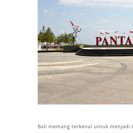
Bali memang terkenal untuk menjadi 