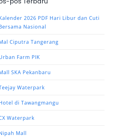
os-pos Terbaru
Kalender 2026 PDF Hari Libur dan Cuti
Bersama Nasional
Mal Ciputra Tangerang
Urban Farm PIK
Mall SKA Pekanbaru
Teejay Waterpark
Hotel di Tawangmangu
CX Waterpark
Nipah Mall