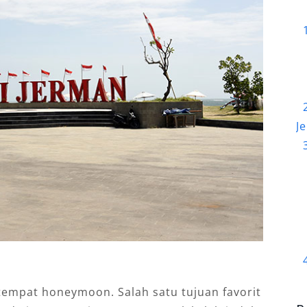
J
tempat honeymoon. Salah satu tujuan favorit