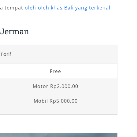
uga tempat
oleh-oleh khas Bali yang terkenal
,
i Jerman
Tarif
Free
Motor Rp2.000,00
Mobil Rp5.000,00