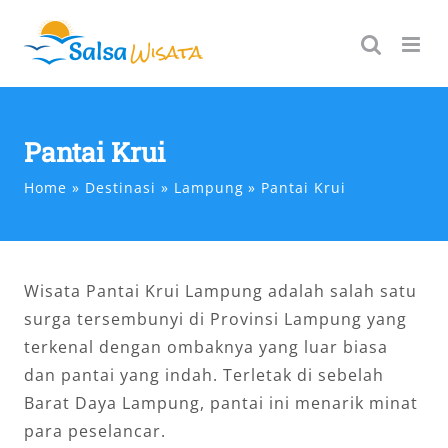
Skip
to
content
Pantai Krui
Home
Destinasi
Lampung
Pantai Krui
Wisata Pantai Krui Lampung adalah salah satu
surga tersembunyi di Provinsi Lampung yang
terkenal dengan ombaknya yang luar biasa
dan pantai yang indah. Terletak di sebelah
Barat Daya Lampung, pantai ini menarik minat
para peselancar.