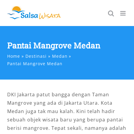
Skip
to
content
Pantai Mangrove Medan
Home
Destinasi
Medan
Pantai Mangrove Medan
DKI Jakarta patut bangga dengan Taman
Mangrove yang ada di Jakarta Utara. Kota
Medan juga tak mau kalah. Kini telah hadir
sebuah objek wisata baru yang berupa pantai
berisi mangrove. Tepat sekali, namanya adalah