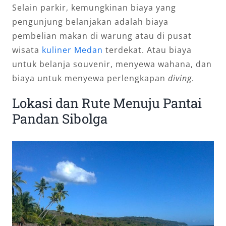
Selain parkir, kemungkinan biaya yang
pengunjung belanjakan adalah biaya
pembelian makan di warung atau di pusat
wisata
kuliner Medan
terdekat. Atau biaya
untuk belanja souvenir, menyewa wahana, dan
biaya untuk menyewa perlengkapan
diving
.
Lokasi dan Rute Menuju Pantai
Pandan Sibolga