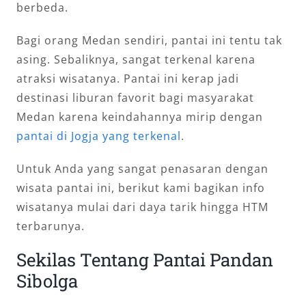
berbeda.
Bagi orang Medan sendiri, pantai ini tentu tak
asing. Sebaliknya, sangat terkenal karena
atraksi wisatanya. Pantai ini kerap jadi
destinasi liburan favorit bagi masyarakat
Medan karena keindahannya mirip dengan
pantai di Jogja yang terkenal
.
Untuk Anda yang sangat penasaran dengan
wisata pantai ini, berikut kami bagikan info
wisatanya mulai dari daya tarik hingga HTM
terbarunya.
Sekilas Tentang Pantai Pandan
Sibolga