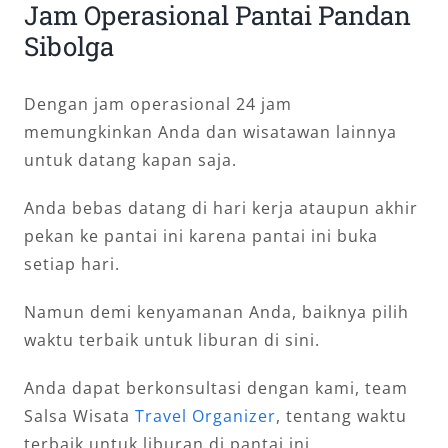
Jam Operasional Pantai Pandan
Sibolga
Dengan jam operasional 24 jam
memungkinkan Anda dan wisatawan lainnya
untuk datang kapan saja.
Anda bebas datang di hari kerja ataupun akhir
pekan ke pantai ini karena pantai ini buka
setiap hari.
Namun demi kenyamanan Anda, baiknya pilih
waktu terbaik untuk liburan di sini.
Anda dapat berkonsultasi dengan kami, team
Salsa Wisata
Travel Organizer
, tentang waktu
terbaik untuk liburan di pantai ini.