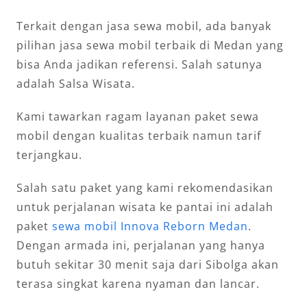
Terkait dengan jasa sewa mobil, ada banyak
pilihan jasa sewa mobil terbaik di Medan yang
bisa Anda jadikan referensi. Salah satunya
adalah Salsa Wisata.
Kami tawarkan ragam layanan paket sewa
mobil dengan kualitas terbaik namun tarif
terjangkau.
Salah satu paket yang kami rekomendasikan
untuk perjalanan wisata ke pantai ini adalah
paket
sewa mobil Innova Reborn Medan
.
Dengan armada ini, perjalanan yang hanya
butuh sekitar 30 menit saja dari Sibolga akan
terasa singkat karena nyaman dan lancar.