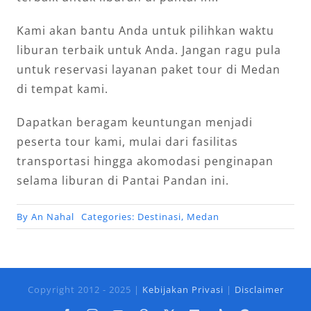
Kami akan bantu Anda untuk pilihkan waktu
liburan terbaik untuk Anda. Jangan ragu pula
untuk reservasi layanan paket tour di Medan
di tempat kami.
Dapatkan beragam keuntungan menjadi
peserta tour kami, mulai dari fasilitas
transportasi hingga akomodasi penginapan
selama liburan di Pantai Pandan ini.
By
An Nahal
Categories:
Destinasi
,
Medan
Copyright 2012 - 2025 |
Kebijakan Privasi
|
Disclaimer