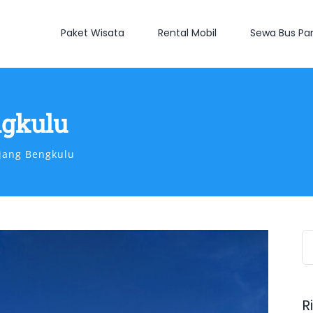
Paket Wisata
Rental Mobil
Sewa Bus Par
ngkulu
jang Bengkulu
S
fo
R