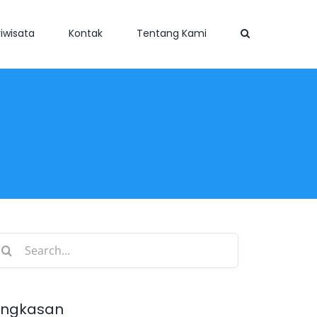
iwisata
Kontak
Tentang Kami
earch
r:
ingkasan