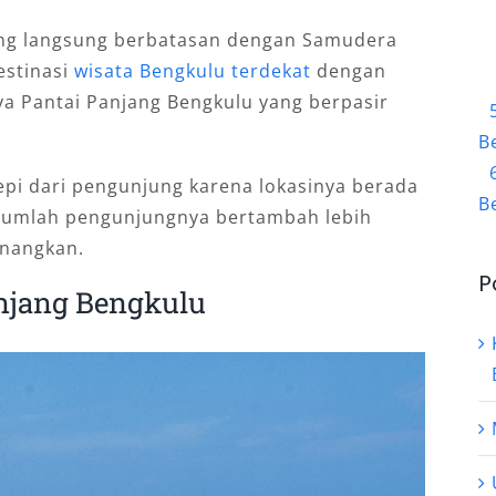
yang langsung berbatasan dengan Samudera
destinasi
wisata Bengkulu terdekat
dengan
ya Pantai Panjang Bengkulu yang berpasir
B
sepi dari pengunjung karena lokasinya berada
B
n, jumlah pengunjungnya bertambah lebih
enangkan.
P
anjang Bengkulu