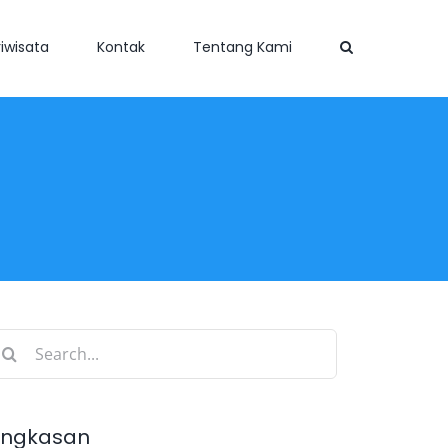
iwisata
Kontak
Tentang Kami
earch
r:
ingkasan