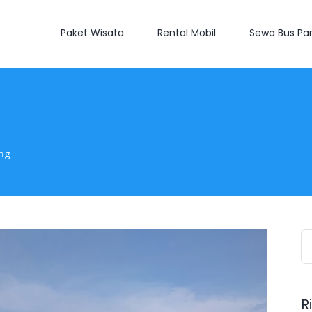
Paket Wisata
Rental Mobil
Sewa Bus Par
ng
S
fo
R