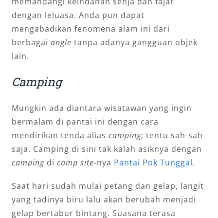
memandangi keindahan senja dan fajar
dengan leluasa. Anda pun dapat
mengabadikan fenomena alam ini dari
berbagai
angle
tanpa adanya gangguan objek
lain.
Camping
Mungkin ada diantara wisatawan yang ingin
bermalam di pantai ini dengan cara
mendirikan tenda alias
camping
; tentu sah-sah
saja. Camping di sini tak kalah asiknya dengan
camping
di
camp site
-nya
Pantai Pok Tunggal
.
Saat hari sudah mulai petang dan gelap, langit
yang tadinya biru lalu akan berubah menjadi
gelap bertabur bintang. Suasana terasa