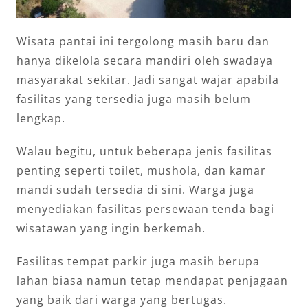
Wisata pantai ini tergolong masih baru dan
hanya dikelola secara mandiri oleh swadaya
masyarakat sekitar. Jadi sangat wajar apabila
fasilitas yang tersedia juga masih belum
lengkap.
Walau begitu, untuk beberapa jenis fasilitas
penting seperti toilet, mushola, dan kamar
mandi sudah tersedia di sini. Warga juga
menyediakan fasilitas persewaan tenda bagi
wisatawan yang ingin berkemah.
Fasilitas tempat parkir juga masih berupa
lahan biasa namun tetap mendapat penjagaan
yang baik dari warga yang bertugas.