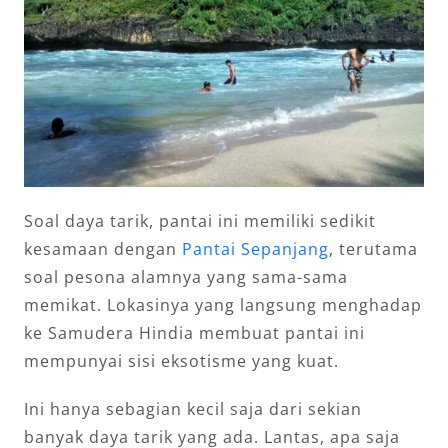
Soal daya tarik, pantai ini memiliki sedikit
kesamaan dengan
Pantai Sepanjang
, terutama
soal pesona alamnya yang sama-sama
memikat. Lokasinya yang langsung menghadap
ke Samudera Hindia membuat pantai ini
mempunyai sisi eksotisme yang kuat.
Ini hanya sebagian kecil saja dari sekian
banyak daya tarik yang ada. Lantas, apa saja