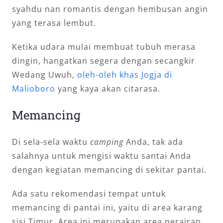
syahdu nan romantis dengan hembusan angin
yang terasa lembut.
Ketika udara mulai membuat tubuh merasa
dingin, hangatkan segera dengan secangkir
Wedang Uwuh,
oleh-oleh khas Jogja di
Malioboro
yang kaya akan citarasa.
Memancing
Di sela-sela waktu
camping
Anda, tak ada
salahnya untuk mengisi waktu santai Anda
dengan kegiatan memancing di sekitar pantai.
Ada satu rekomendasi tempat untuk
memancing di pantai ini, yaitu di area karang
sisi Timur. Area ini merupakan area perairan