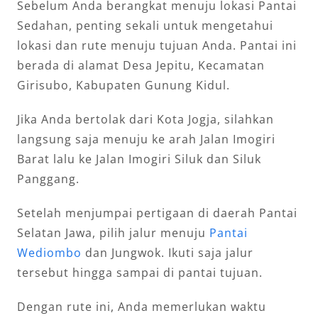
Sebelum Anda berangkat menuju lokasi Pantai
Sedahan, penting sekali untuk mengetahui
lokasi dan rute menuju tujuan Anda. Pantai ini
berada di alamat Desa Jepitu, Kecamatan
Girisubo, Kabupaten Gunung Kidul.
Jika Anda bertolak dari Kota Jogja, silahkan
langsung saja menuju ke arah Jalan Imogiri
Barat lalu ke Jalan Imogiri Siluk dan Siluk
Panggang.
Setelah menjumpai pertigaan di daerah Pantai
Selatan Jawa, pilih jalur menuju
Pantai
Wediombo
dan Jungwok. Ikuti saja jalur
tersebut hingga sampai di pantai tujuan.
Dengan rute ini, Anda memerlukan waktu