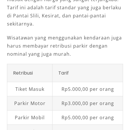
Tarif ini adalah tarif standar yang juga berlaku
di Pantai Slili, Kesirat, dan pantai-pantai
sekitarnya.
Wisatawan yang menggunakan kendaraan juga
harus membayar retribusi parkir dengan
nominal yang juga murah.
Retribusi
Tarif
Tiket Masuk
Rp5.000,00 per orang
Parkir Motor
Rp3.000,00 per orang
Parkir Mobil
Rp5.000,00 per orang