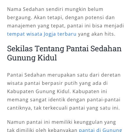
Nama Sedahan sendiri mungkin belum
bergaung. Akan tetapi, dengan potensi dan
manajemen yang tepat, pantai ini bisa menjadi
tempat wisata Jogja terbaru
yang akan hits.
Sekilas Tentang Pantai Sedahan
Gunung Kidul
Pantai Sedahan merupakan satu dari deretan
wisata pantai berpasir putih yang ada di
Kabupaten Gunung Kidul. Kabupaten ini
memang sangat identik dengan pantai-pantai
cantiknya, tak terkecuali pantai yang satu ini.
Namun pantai ini memiliki keunggulan yang
tak dimiliki oleh kebanyakan
pantai di Gunung