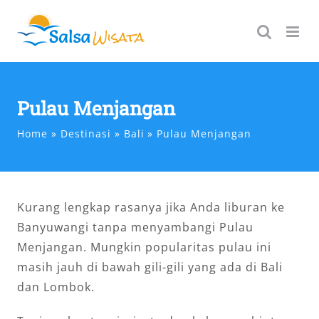
Skip
to
content
Pulau Menjangan
Home
Destinasi
Bali
Pulau Menjangan
Kurang lengkap rasanya jika Anda liburan ke
Banyuwangi tanpa menyambangi Pulau
Menjangan. Mungkin popularitas pulau ini
masih jauh di bawah gili-gili yang ada di Bali
dan Lombok.