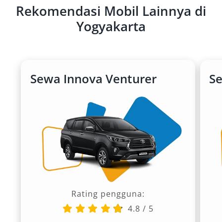
Rekomendasi Mobil Lainnya di
Yogyakarta
Sewa Innova Venturer
S
Rating pengguna:
4.8
/
5