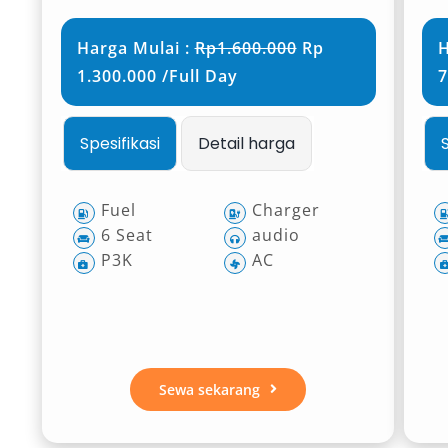
Harga Mulai :
Rp1.600.000
Rp
H
1.300.000 /Full Day
7
Spesifikasi
Detail harga
Fuel
Charger
6 Seat
audio
P3K
AC
Sewa sekarang