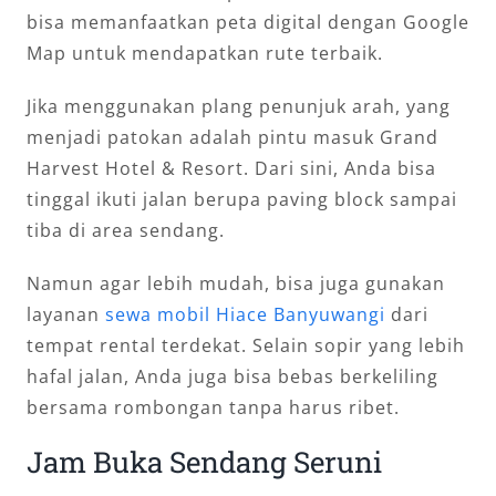
bisa memanfaatkan peta digital dengan Google
Map untuk mendapatkan rute terbaik.
Jika menggunakan plang penunjuk arah, yang
menjadi patokan adalah pintu masuk Grand
Harvest Hotel & Resort. Dari sini, Anda bisa
tinggal ikuti jalan berupa paving block sampai
tiba di area sendang.
Namun agar lebih mudah, bisa juga gunakan
layanan
sewa mobil Hiace Banyuwangi
dari
tempat rental terdekat. Selain sopir yang lebih
hafal jalan, Anda juga bisa bebas berkeliling
bersama rombongan tanpa harus ribet.
Jam Buka Sendang Seruni