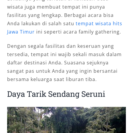
wisata juga membuat tempat ini punya
fasilitas yang lengkap. Berbagai acara bisa
Anda lakukan di salah satu
tempat wisata hits
Jawa Timur
ini seperti acara family gathering.
Dengan segala fasilitas dan keseruan yang
tersedia, tempat ini wajib sekali masuk dalam
daftar destinasi Anda. Suasana sejuknya
sangat pas untuk Anda yang ingin bersantai
bersama keluarga saat liburan tiba.
Daya Tarik Sendang Seruni