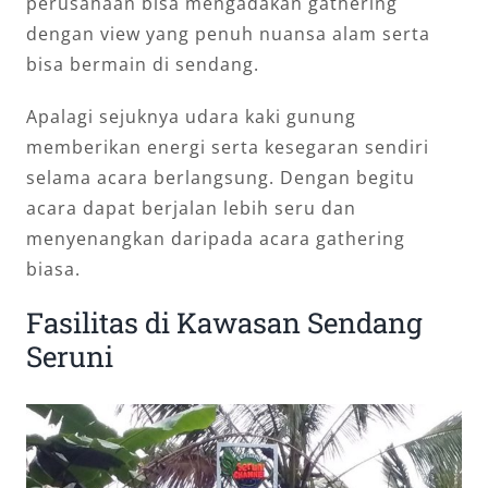
perusahaan bisa mengadakan gathering
dengan view yang penuh nuansa alam serta
bisa bermain di sendang.
Apalagi sejuknya udara kaki gunung
memberikan energi serta kesegaran sendiri
selama acara berlangsung. Dengan begitu
acara dapat berjalan lebih seru dan
menyenangkan daripada acara gathering
biasa.
Fasilitas di Kawasan Sendang
Seruni