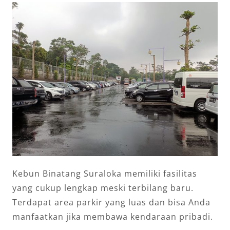
Kebun Binatang Suraloka memiliki fasilitas
yang cukup lengkap meski terbilang baru.
Terdapat area parkir yang luas dan bisa Anda
manfaatkan jika membawa kendaraan pribadi.