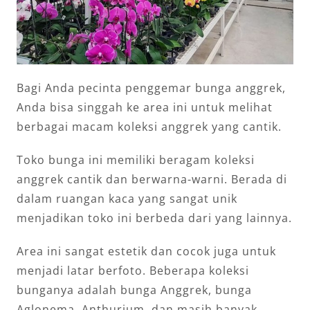
Bagi Anda pecinta penggemar bunga anggrek,
Anda bisa singgah ke area ini untuk melihat
berbagai macam koleksi anggrek yang cantik.
Toko bunga ini memiliki beragam koleksi
anggrek cantik dan berwarna-warni. Berada di
dalam ruangan kaca yang sangat unik
menjadikan toko ini berbeda dari yang lainnya.
Area ini sangat estetik dan cocok juga untuk
menjadi latar berfoto. Beberapa koleksi
bunganya adalah bunga Anggrek, bunga
Aglonema, Anthurium, dan masih banyak