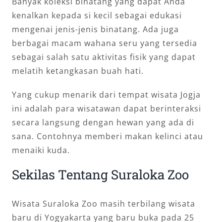
Banyak koleksi binatang yang dapat Anda
kenalkan kepada si kecil sebagai edukasi
mengenai jenis-jenis binatang. Ada juga
berbagai macam wahana seru yang tersedia
sebagai salah satu aktivitas fisik yang dapat
melatih ketangkasan buah hati.
Yang cukup menarik dari tempat wisata Jogja
ini adalah para wisatawan dapat berinteraksi
secara langsung dengan hewan yang ada di
sana. Contohnya memberi makan kelinci atau
menaiki kuda.
Sekilas Tentang Suraloka Zoo
Wisata Suraloka Zoo masih terbilang wisata
baru di Yogyakarta yang baru buka pada 25