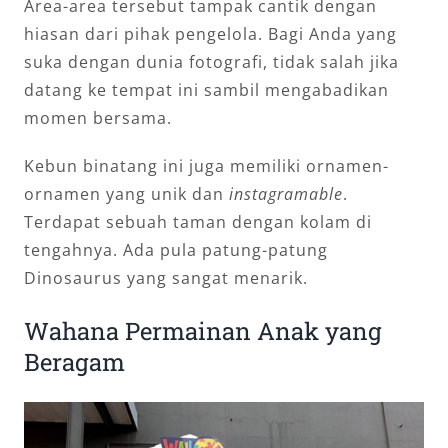
Area-area tersebut tampak cantik dengan
hiasan dari pihak pengelola. Bagi Anda yang
suka dengan dunia fotografi, tidak salah jika
datang ke tempat ini sambil mengabadikan
momen bersama.
Kebun binatang ini juga memiliki ornamen-
ornamen yang unik dan
instagramable
.
Terdapat sebuah taman dengan kolam di
tengahnya. Ada pula patung-patung
Dinosaurus yang sangat menarik.
Wahana Permainan Anak yang
Beragam