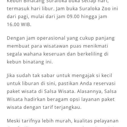
Kebun Binatang Suraloka buka setiap hari,
termasuk hari libur. Jam buka Suraloka Zoo ini
dari pagi, mulai dari jam 09.00 hingga jam
16.00 WIB.
Dengan jam operasional yang cukup panjang
membuat para wisatawan puas menikmati
segala wahana keseruan dan berkeliling di
kebun binatang ini.
Jika sudah tak sabar untuk mengajak si kecil
untuk liburan di sini, pastikan Anda reservasi
paket wisata di Salsa Wisata. Alasannya, Salsa
Wisata hadirkan beragam opsi layanan paket
wisata dengan tarif terjangkau.
Meski tarifnya lebih murah, kualitas pelayanan