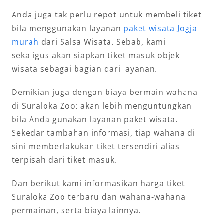
Anda juga tak perlu repot untuk membeli tiket
bila menggunakan layanan
paket wisata Jogja
murah
dari Salsa Wisata. Sebab, kami
sekaligus akan siapkan tiket masuk objek
wisata sebagai bagian dari layanan.
Demikian juga dengan biaya bermain wahana
di Suraloka Zoo; akan lebih menguntungkan
bila Anda gunakan layanan paket wisata.
Sekedar tambahan informasi, tiap wahana di
sini memberlakukan tiket tersendiri alias
terpisah dari tiket masuk.
Dan berikut kami informasikan harga tiket
Suraloka Zoo terbaru dan wahana-wahana
permainan, serta biaya lainnya.