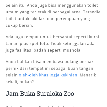
Selain itu, Anda juga bisa menggunakan toilet
umum yang terletak di berbagai area. Tersedia
toilet untuk laki-laki dan perempuan yang
cukup bersih.
Ada juga tempat untuk bersantai seperti kursi
taman plus spot foto. Tidak ketinggalan ada
juga fasilitas ibadah seperti mushola.
Anda bahkan bisa membawa pulang pernak-
pernik dari tempat ini sebagai buah tangan
selain
oleh-oleh khas Jogja kekinian
. Menarik
sekali, bukan?
Jam Buka Suraloka Zoo