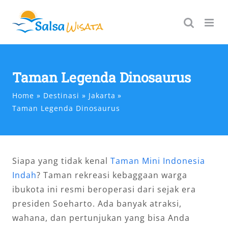
Skip
to
content
Taman Legenda Dinosaurus
Home
Destinasi
Jakarta
Taman Legenda Dinosaurus
Siapa yang tidak kenal
Taman Mini Indonesia
Indah
? Taman rekreasi kebaggaan warga
ibukota ini resmi beroperasi dari sejak era
presiden Soeharto. Ada banyak atraksi,
wahana, dan pertunjukan yang bisa Anda