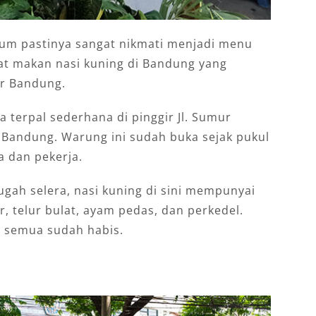
arum pastinya sangat nikmati menjadi menu
pat makan nasi kuning di Bandung yang
ur Bandung.
terpal sederhana di pinggir Jl. Sumur
a Bandung. Warung ini sudah buka sejak pukul
a dan pekerja.
gah selera, nasi kuning di sini mempunyai
r, telur bulat, ayam pedas, dan perkedel.
 semua sudah habis.