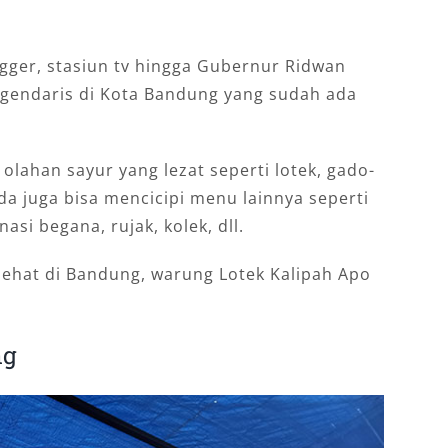
gger, stasiun tv hingga Gubernur Ridwan
legendaris di Kota Bandung yang sudah ada
olahan sayur yang lezat seperti lotek, gado-
da juga bisa mencicipi menu lainnya seperti
nasi begana, rujak, kolek, dll.
ehat di Bandung, warung Lotek Kalipah Apo
ng