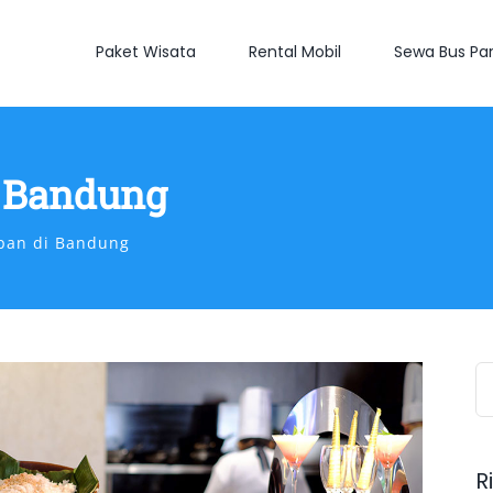
Paket Wisata
Rental Mobil
Sewa Bus Par
i Bandung
pan di Bandung
S
fo
R