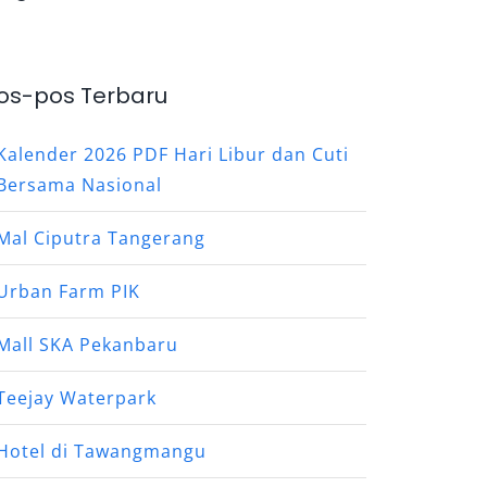
os-pos Terbaru
Kalender 2026 PDF Hari Libur dan Cuti
Bersama Nasional
Mal Ciputra Tangerang
Urban Farm PIK
Mall SKA Pekanbaru
Teejay Waterpark
Hotel di Tawangmangu