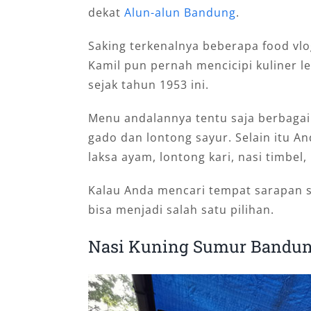
dekat
Alun-alun Bandung
.
Saking terkenalnya beberapa food vlo
Kamil pun pernah mencicipi kuliner 
sejak tahun 1953 ini.
Menu andalannya tentu saja berbagai 
gado dan lontong sayur. Selain itu An
laksa ayam, lontong kari, nasi timbel, 
Kalau Anda mencari tempat sarapan s
bisa menjadi salah satu pilihan.
Nasi Kuning Sumur Bandu