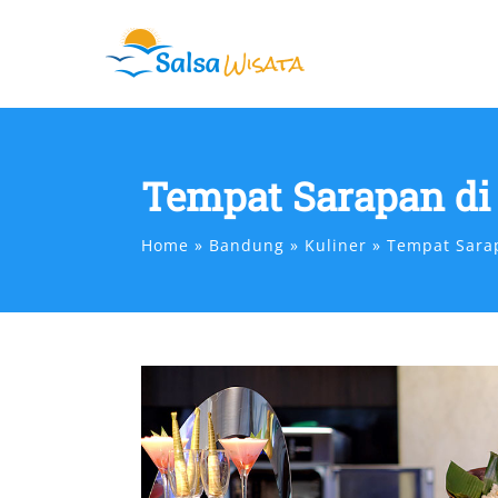
Skip
to
content
Tempat Sarapan d
Home
Bandung
Kuliner
Tempat Sara