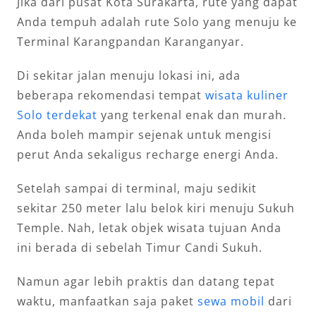
Jika dari pusat Kota Surakarta, rute yang dapat
Anda tempuh adalah rute Solo yang menuju ke
Terminal Karangpandan Karanganyar.
Di sekitar jalan menuju lokasi ini, ada
beberapa rekomendasi tempat
wisata kuliner
Solo terdekat
yang terkenal enak dan murah.
Anda boleh mampir sejenak untuk mengisi
perut Anda sekaligus recharge energi Anda.
Setelah sampai di terminal, maju sedikit
sekitar 250 meter lalu belok kiri menuju Sukuh
Temple. Nah, letak objek wisata tujuan Anda
ini berada di sebelah Timur Candi Sukuh.
Namun agar lebih praktis dan datang tepat
waktu, manfaatkan saja paket
sewa mobil
dari