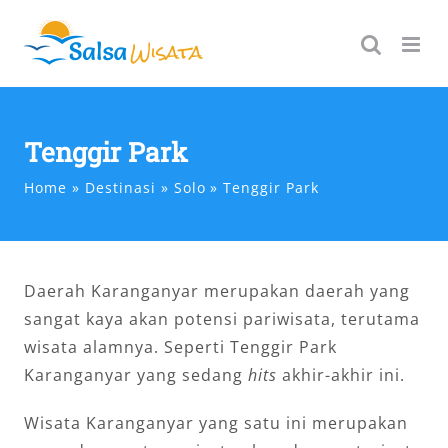
Skip
to
content
Tenggir Park
Home
Destinasi
Solo
Tenggir Park
Daerah Karanganyar merupakan daerah yang
sangat kaya akan potensi pariwisata, terutama
wisata alamnya. Seperti Tenggir Park
Karanganyar yang sedang
hits
akhir-akhir ini.
Wisata Karanganyar yang satu ini merupakan