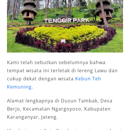
Kami telah sebutkan sebelumnya bahwa
tempat wisata ini terletak di lereng Lawu dan
cukup dekat dengan wisata
Kebun Teh
Kemuning
.
Alamat lengkapnya di Dusun Tambak, Desa
Berjo, Kecamatan Ngargoyoso, Kabupaten
Karanganyar, Jateng.