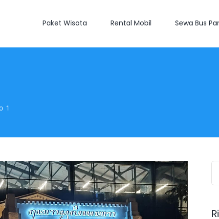
Paket Wisata
Rental Mobil
Sewa Bus Par
o 1
S
fo
R