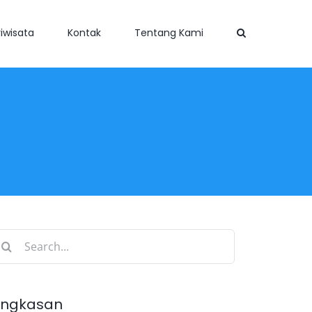
iwisata
Kontak
Tentang Kami
earch
r:
ingkasan