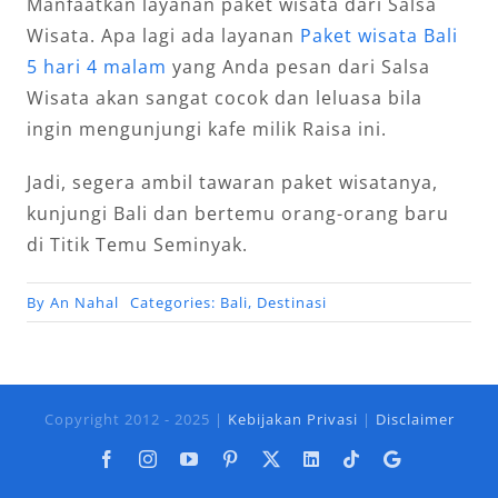
Manfaatkan layanan paket wisata dari Salsa
Wisata. Apa lagi ada layanan
Paket wisata Bali
5 hari 4 malam
yang Anda pesan dari Salsa
Wisata akan sangat cocok dan leluasa bila
ingin mengunjungi kafe milik Raisa ini.
Jadi, segera ambil tawaran paket wisatanya,
kunjungi Bali dan bertemu orang-orang baru
di Titik Temu Seminyak.
By
An Nahal
Categories:
Bali
,
Destinasi
Copyright 2012 - 2025 |
Kebijakan Privasi
|
Disclaimer
Facebook
Instagram
YouTube
Pinterest
X
LinkedIn
Tiktok
Google
Business