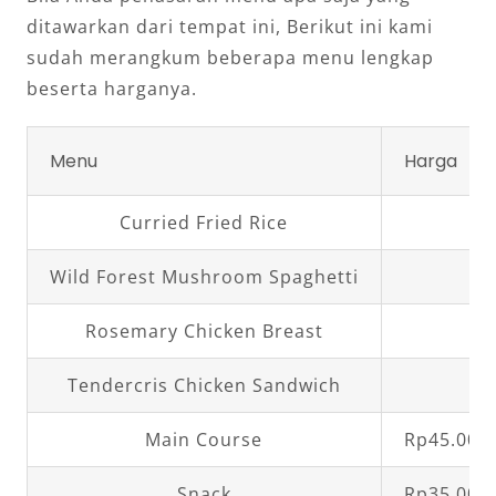
ditawarkan dari tempat ini, Berikut ini kami
sudah merangkum beberapa menu lengkap
beserta harganya.
Menu
Harga
Curried Fried Rice
Rp
Wild Forest Mushroom Spaghetti
Rp
Rosemary Chicken Breast
Rp
Tendercris Chicken Sandwich
Rp
Main Course
Rp45.000,
Snack
Rp35.000,