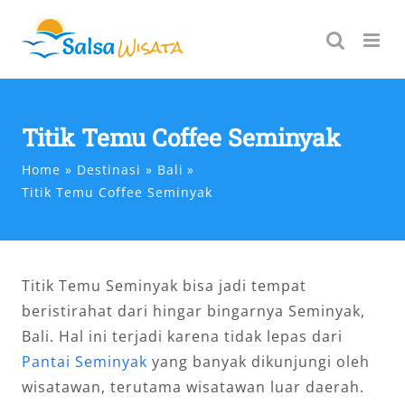
Skip
to
content
Titik Temu Coffee Seminyak
Home
Destinasi
Bali
Titik Temu Coffee Seminyak
Titik Temu Seminyak bisa jadi tempat
beristirahat dari hingar bingarnya Seminyak,
Bali. Hal ini terjadi karena tidak lepas dari
Pantai Seminyak
yang banyak dikunjungi oleh
wisatawan, terutama wisatawan luar daerah.