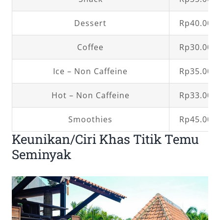
Dessert
Rp40.000,
Coffee
Rp30.000,
Ice – Non Caffeine
Rp35.000,
Hot – Non Caffeine
Rp33.000,
Smoothies
Rp45.000,
Keunikan/Ciri Khas Titik Temu
Seminyak