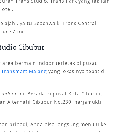
iburan Trans Studio, Trans Park yang tak lain
Hotel.
elajahi, yaitu Beachwalk, Trans Central
nture Zone.
tudio Cibubur
 area bermain indoor terletak di pusat
a
Transmart Malang
yang lokasinya tepat di
i
indoor
ini. Berada di pusat Kota Cibubur,
lan Alternatif Cibubur No.230, harjamukti,
an pribadi, Anda bisa langsung menuju ke