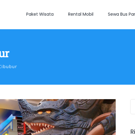
Paket Wisata
Rental Mobil
Sewa Bus Par
ur
Cibubur
S
fo
R