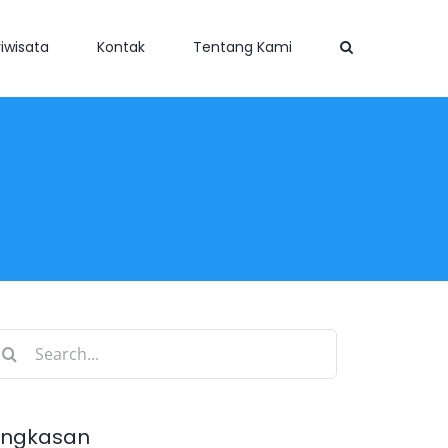
iwisata
Kontak
Tentang Kami
earch
r:
ingkasan