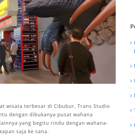
P
at wisata terbesar di Cibubur, Trans Studio
Tentu dengan dibukanya pusat wahana
lainnya yang begitu rindu dengan wahana-
kapan saja ke sana.