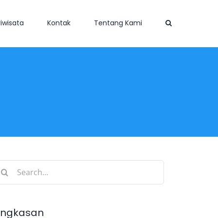
iwisata
Kontak
Tentang Kami
earch
r:
ingkasan