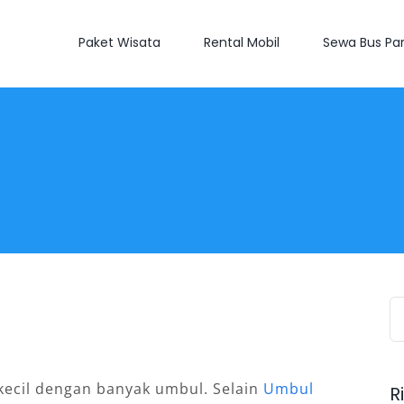
Paket Wisata
Rental Mobil
Sewa Bus Par
k
S
fo
kecil dengan banyak umbul. Selain
Umbul
R