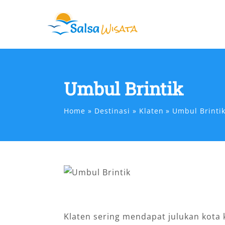
Skip
to
content
Umbul Brintik
Home
Destinasi
Klaten
Umbul Brinti
Klaten sering mendapat julukan kota 