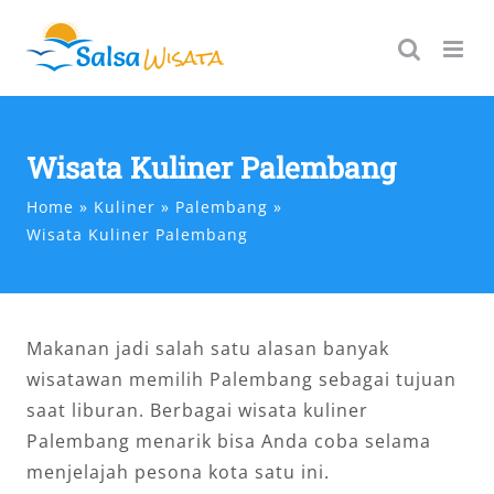
Skip
to
content
Wisata Kuliner Palembang
Home
Kuliner
Palembang
Wisata Kuliner Palembang
Makanan jadi salah satu alasan banyak
wisatawan memilih Palembang sebagai tujuan
saat liburan. Berbagai wisata kuliner
Palembang menarik bisa Anda coba selama
menjelajah pesona kota satu ini.